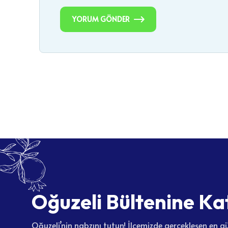
YORUM GÖNDER
O
ğ
u
z
e
l
i
B
ü
l
t
e
n
i
n
e
K
a
Oğuzeli’nin nabzını tutun! İlçemizde gerçekleşen en gü