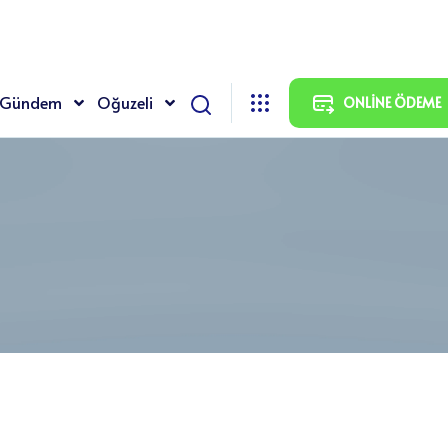
7900 Oğuzeli / GAZİANTEP
Gündem
Oğuzeli
ONLINE ÖDEME