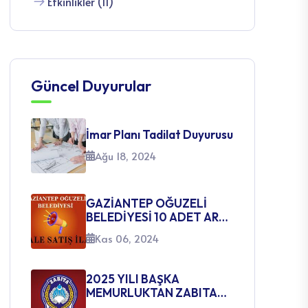
Güncel Duyurular
İmar Planı Tadilat Duyurusu
Ağu 18, 2024
GAZİANTEP OĞUZELİ
BELEDİYESİ 10 ADET ARSA
SATIŞ İHALE İLANI
Kas 06, 2024
2025 YILI BAŞKA
MEMURLUKTAN ZABITA
MEMURLUĞUNA GEÇİŞ