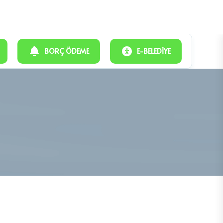
info@oguzeli.bel.tr
Hafta içi | 08:00 - 17:00
BORÇ ÖDEME
E-BELEDIYE