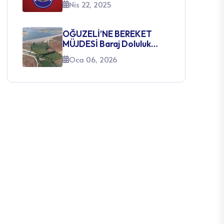
Nis 22, 2025
SINAVI AÇILACAK
KADROLARA İLİŞKİN
DUYURU
OĞUZELİ’NE BEREKET
MÜJDESİ Baraj Doluluk
Oranları Yüzleri Güldürüyor
Oca 06, 2026