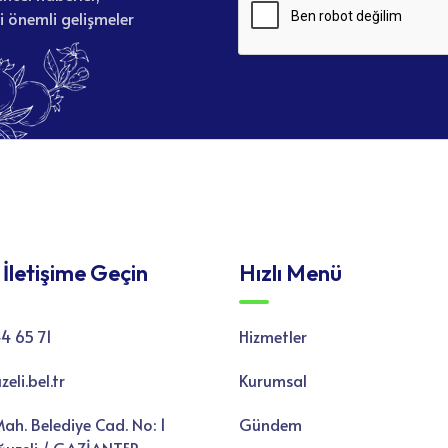
li önemli gelişmeler
 İletişime Geçin
Hızlı Menü
4 65 71
Hizmetler
li.bel.tr
Kurumsal
ah. Belediye Cad. No: 1
Gündem
uzeli / GAZİANTEP