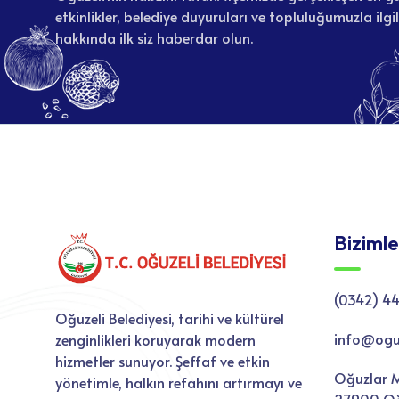
etkinlikler, belediye duyuruları ve topluluğumuzla ilgi
hakkında ilk siz haberdar olun.
Bizimle
(0342) 44
Oğuzeli Belediyesi, tarihi ve kültürel
info@oguze
zenginlikleri koruyarak modern
hizmetler sunuyor. Şeffaf ve etkin
Oğuzlar M
yönetimle, halkın refahını artırmayı ve
27900 Oğ
ilçenin kalkınmasını hedefliyoruz.