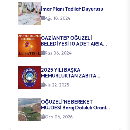
İmar Planı Tadilat Duyurusu
Ağu 18, 2024
GAZİANTEP OĞUZELİ
BELEDİYESİ 10 ADET ARSA
SATIŞ İHALE İLANI
Kas 06, 2024
2025 YILI BAŞKA
MEMURLUKTAN ZABITA
MEMURLUĞUNA GEÇİŞ SINAVI
Nis 22, 2025
AÇILACAK KADROLARA
İLİŞKİN DUYURU
OĞUZELİ’NE BEREKET
MÜJDESİ Baraj Doluluk Oranları
Yüzleri Güldürüyor
Oca 06, 2026