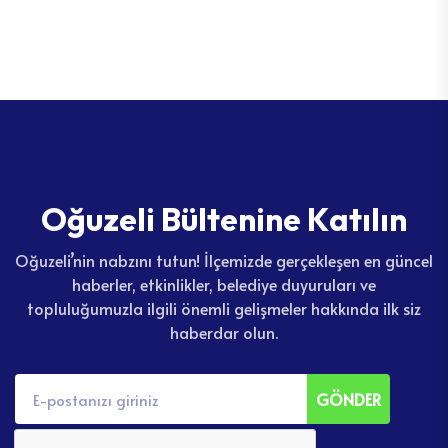
O
ğ
u
z
e
l
i
B
ü
l
t
e
n
i
n
e
K
a
t
ı
l
ı
n
Oğuzeli’nin nabzını tutun! İlçemizde gerçekleşen en güncel
haberler, etkinlikler, belediye duyuruları ve
topluluğumuzla ilgili önemli gelişmeler hakkında ilk siz
haberdar olun.
GÖNDER