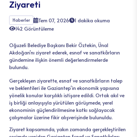
Ziyareti
Tem 07, 2026
1 dakika okuma
Haberler
142 Görüntüleme
Oğuzeli Belediye Başkanı Bekir Öztekin, Ünal
Akdoğan'nı ziyaret ederek, esnaf ve sanatkârların
gündemine ilişkin önemli değerlendirmelerde
bulundu.
Gerçekleşen ziyarette, esnaf ve sanatkârların talep
ve beklentileri ile Gaziantep'in ekonomik yapısına
yönelik konular karşılıklı istişare edildi. Ortak akıl ve
iş birliği anlayışıyla yürütülen görüşmede, yerel
ekonominin güçlendirilmesine katkı sağlayacak
çalışmalar üzerine fikir alışverişinde bulunuldu.
Ziyaret kapsamında, yakın zamanda gerçekleştirilen
seçimde yeniden Gaziantep Esnaf ve Sanatkârları