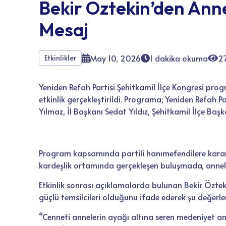
Bekir Öztekin’den Ann
Mesaj
May 10, 2026
1 dakika okuma
2
Etkinlikler
Yeniden Refah Partisi Şehitkamil İlçe Kongresi pro
etkinlik gerçekleştirildi. Programa; Yeniden Refah 
Yılmaz, İl Başkanı Sedat Yıldız, Şehitkamil İlçe Ba
Program kapsamında partili hanımefendilere karan
kardeşlik ortamında gerçekleşen buluşmada, annel
Etkinlik sonrası açıklamalarda bulunan Bekir Öztek
güçlü temsilcileri olduğunu ifade ederek şu değerl
“Cenneti annelerin ayağı altına seren medeniyet an
fedakârlık gösteren tüm annelerimizin Anneler Günü