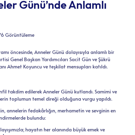
eler Günü’nde Anlamlı
76 Görüntüleme
gramı öncesinde, Anneler Günü dolayısıyla anlamlı bir
Partisi Genel Başkan Yardımcıları Sacit Gün ve Şükrü
şkanı Ahmet Koyuncu ve teşkilat mensupları katıldı.
fil takdim edilerek Anneler Günü kutlandı. Samimi ve
erin toplumun temel direği olduğuna vurgu yapıldı.
in, annelerin fedakârlığın, merhametin ve sevginin en
endirmelerde bulundu:
layışımızla; hayatın her alanında büyük emek ve
’nü gönülden tebrik ediyoruz. Annelerimiz, aile