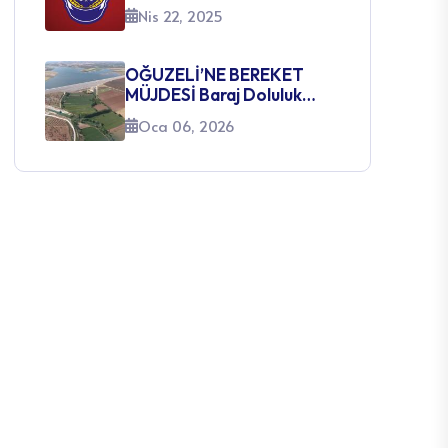
Nis 22, 2025
SINAVI AÇILACAK
KADROLARA İLİŞKİN
DUYURU
OĞUZELİ’NE BEREKET
MÜJDESİ Baraj Doluluk
Oranları Yüzleri Güldürüyor
Oca 06, 2026