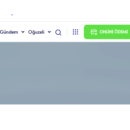
7900 Oğuzeli / GAZİANTEP
Gündem
Oğuzeli
ONLINE ÖDEME