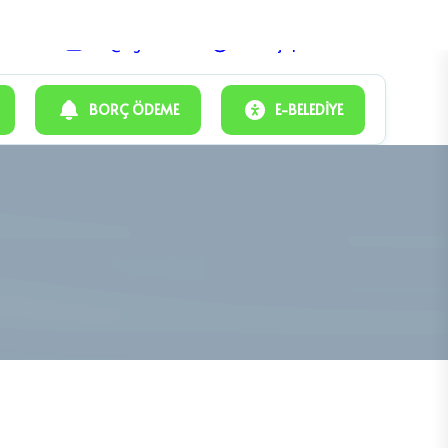
info@oguzeli.bel.tr
Hafta içi | 08:00 - 17:00
BORÇ ÖDEME
E-BELEDIYE