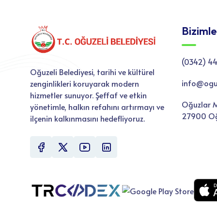
Bizimle
(0342) 44
Oğuzeli Belediyesi, tarihi ve kültürel
info@oguze
zenginlikleri koruyarak modern
hizmetler sunuyor. Şeffaf ve etkin
Oğuzlar M
yönetimle, halkın refahını artırmayı ve
27900 Oğ
ilçenin kalkınmasını hedefliyoruz.