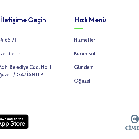
 İletişime Geçin
Hızlı Menü
4 65 71
Hizmetler
li.bel.tr
Kurumsal
ah. Belediye Cad. No: 1
Gündem
uzeli / GAZİANTEP
Oğuzeli