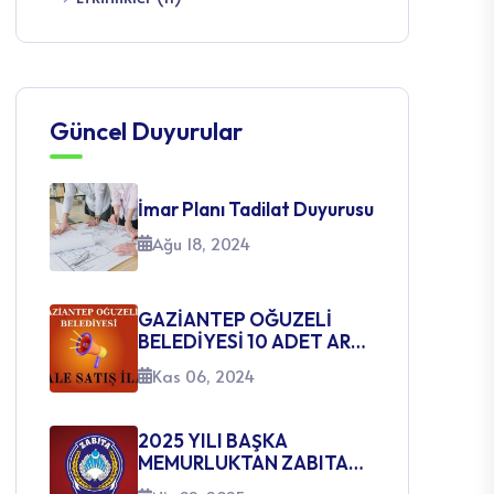
Güncel Duyurular
İmar Planı Tadilat Duyurusu
Ağu 18, 2024
GAZİANTEP OĞUZELİ
BELEDİYESİ 10 ADET ARSA
SATIŞ İHALE İLANI
Kas 06, 2024
2025 YILI BAŞKA
MEMURLUKTAN ZABITA
MEMURLUĞUNA GEÇİŞ