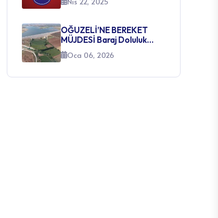
Nis 22, 2025
SINAVI AÇILACAK
KADROLARA İLİŞKİN
DUYURU
OĞUZELİ’NE BEREKET
MÜJDESİ Baraj Doluluk
Oranları Yüzleri Güldürüyor
Oca 06, 2026