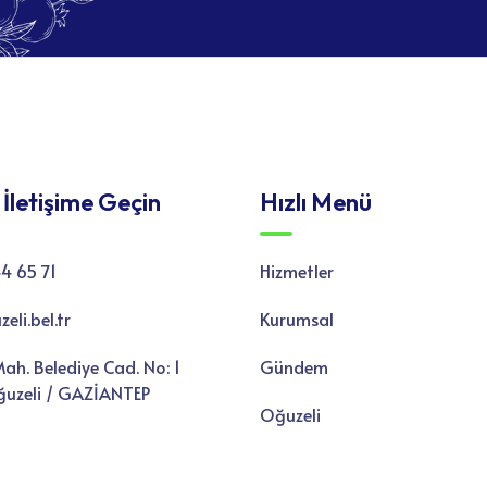
 İletişime Geçin
Hızlı Menü
4 65 71
Hizmetler
li.bel.tr
Kurumsal
ah. Belediye Cad. No: 1
Gündem
uzeli / GAZİANTEP
Oğuzeli