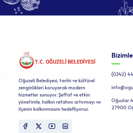
Bizimle
(0342) 44
Oğuzeli Belediyesi, tarihi ve kültürel
info@oguze
zenginlikleri koruyarak modern
hizmetler sunuyor. Şeffaf ve etkin
Oğuzlar M
yönetimle, halkın refahını artırmayı ve
27900 Oğ
ilçenin kalkınmasını hedefliyoruz.