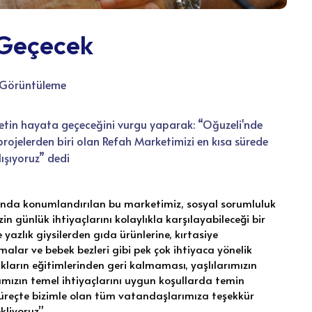
 Geçecek
0 Görüntüleme
etin hayata geçeceğini vurgu yaparak: “Oğuzeli'nde
ojelerden biri olan Refah Marketimizi en kısa sürede
ışıyoruz” dedi
smında konumlandırılan bu marketimiz, sosyal sorumluluk
zin günlük ihtiyaçlarını kolaylıkla karşılayabileceği bir
yazlık giysilerden gıda ürünlerine, kırtasiye
alar ve bebek bezleri gibi pek çok ihtiyaca yönelik
kların eğitimlerinden geri kalmaması, yaşlılarımızın
ımızın temel ihtiyaçlarını uygun koşullarda temin
 süreçte bizimle olan tüm vatandaşlarımıza teşekkür
ekliyoruz”