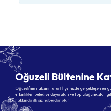
O
ğ
u
z
e
l
i
B
ü
l
t
e
n
i
n
e
K
a
Oğuzeli’nin nabzını tutun! İlçemizde gerçekleşen en gü
etkinlikler, belediye duyuruları ve topluluğumuzla ilgi
hakkında ilk siz haberdar olun.