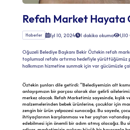
Refah Market Hayata
Eyl 10, 2024
1 dakika okuma
1,11
Haberler
Oğuzeli Belediye Başkanı Bekir Öztekin refah mark
toplumsal refahı artırma hedefiyle yürüttüğümüz pr
halkımızın hizmetine sunmak için var gücümüzle çal
Öztekin şunları dile getirdi: “Belediyemizin alt kı
anlayışımızın bir parçası olarak dar gelirli ailelerimi
merkez olacak. Refah Marketimiz sayesinde, kışlık ve 
malzemelerinden bebek ürünlerine, çocuklar için mam
zengin bir ürün yelpazesi sunacağız. Bu sayede, çocu
ihtiyaçlarının karşılanması ve her yaştan vatandaş
edebilmesi için önemli bir adım atmış olacağız. Bu
ediyor, marketimizin açılışını büyük bir heyecanla b