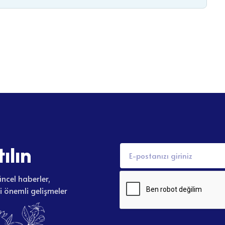
t
ı
l
ı
n
ncel haberler,
li önemli gelişmeler