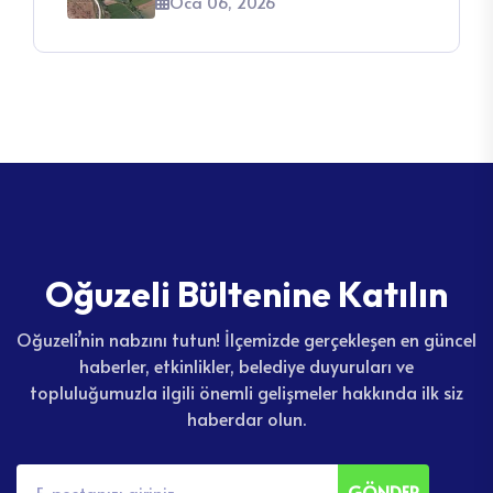
Oca 06, 2026
O
ğ
u
z
e
l
i
B
ü
l
t
e
n
i
n
e
K
a
t
ı
l
ı
n
Oğuzeli’nin nabzını tutun! İlçemizde gerçekleşen en güncel
haberler, etkinlikler, belediye duyuruları ve
topluluğumuzla ilgili önemli gelişmeler hakkında ilk siz
haberdar olun.
GÖNDER