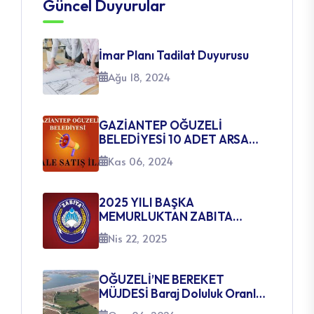
Güncel Duyurular
İmar Planı Tadilat Duyurusu
Ağu 18, 2024
GAZİANTEP OĞUZELİ
BELEDİYESİ 10 ADET ARSA
SATIŞ İHALE İLANI
Kas 06, 2024
2025 YILI BAŞKA
MEMURLUKTAN ZABITA
MEMURLUĞUNA GEÇİŞ SINAVI
Nis 22, 2025
AÇILACAK KADROLARA
İLİŞKİN DUYURU
OĞUZELİ’NE BEREKET
MÜJDESİ Baraj Doluluk Oranları
Yüzleri Güldürüyor