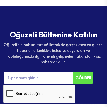
O
ğ
u
z
e
l
i
B
ü
l
t
e
n
i
n
e
K
a
t
ı
l
ı
n
Oğuzeli’nin nabzını tutun! İlçemizde gerçekleşen en güncel
haberler, etkinlikler, belediye duyuruları ve
topluluğumuzla ilgili önemli gelişmeler hakkında ilk siz
haberdar olun.
GÖNDER