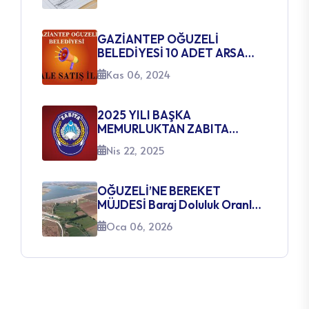
GAZİANTEP OĞUZELİ
BELEDİYESİ 10 ADET ARSA
SATIŞ İHALE İLANI
Kas 06, 2024
2025 YILI BAŞKA
MEMURLUKTAN ZABITA
MEMURLUĞUNA GEÇİŞ SINAVI
Nis 22, 2025
AÇILACAK KADROLARA
İLİŞKİN DUYURU
OĞUZELİ’NE BEREKET
MÜJDESİ Baraj Doluluk Oranları
Yüzleri Güldürüyor
Oca 06, 2026