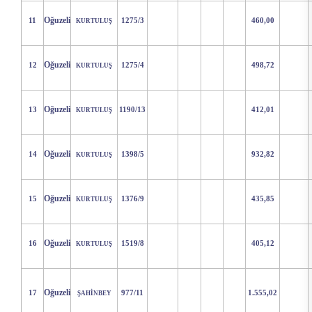
Oğuzeli
11
1275/3
460,00
KURTULUŞ
Oğuzeli
12
1275/4
498,72
KURTULUŞ
Oğuzeli
13
1190/13
412,01
KURTULUŞ
Oğuzeli
14
1398/5
932,82
KURTULUŞ
Oğuzeli
15
1376/9
435,85
KURTULUŞ
Oğuzeli
16
1519/8
405,12
KURTULUŞ
Oğuzeli
17
977/11
1.555,02
ŞAHİNBEY