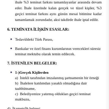
ihale %3 teminat farkını tamamlayanlar arasında devam
eder. İhale üzerinde kalan gerçek ve tüzel kişiler, %3
geçici teminat farkını aynı günün mesai bitimine kadar
tamamlamak zorundadır, aksi takdirde ihale iptal edilir.
6. TEMİNATA İLİŞKİN ESASLAR:
Tedavüldeki Türk Parası,
Bankalar ve özel finans kurumlarının verecekleri süresiz
teminat mektubu olarak temin edilecek.
7. İSTENİLEN BELGELER:
1-)Gerçek Kişilerden
a) İstekli tarafından imzalanmış şartnamenin bir örneği
b) İhalelere katılımdan yasaklı olmadığına dair
taahhütname,
c) Belediyemize yatırmış oldukları geçici teminat
makbuzu,
d) İkametgâh belgesi,