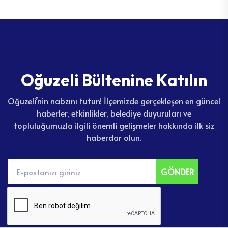
O
ğ
u
z
e
l
i
B
ü
l
t
e
n
i
n
e
K
a
t
ı
l
ı
n
Oğuzeli’nin nabzını tutun! İlçemizde gerçekleşen en güncel
haberler, etkinlikler, belediye duyuruları ve
topluluğumuzla ilgili önemli gelişmeler hakkında ilk siz
haberdar olun.
GÖNDER