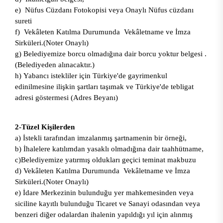
e) Nüfus Cüzdanı Fotokopisi veya Onaylı Nüfus cüzdanı
sureti
f) Vekâleten Katılma Durumunda Vekâletname ve İmza
Sirküleri.(Noter Onaylı)
g) Belediyemize borcu olmadığına dair borcu yoktur belgesi .
(Belediyeden alınacaktır.)
h) Yabancı istekliler için Türkiye'de gayrimenkul
edinilmesine ilişkin şartları taşımak ve Türkiye'de tebligat
adresi göstermesi (Adres Beyanı)
2-Tüzel Kişilerden
a) İstekli tarafından imzalanmış şartnamenin bir örneği,
b) İhalelere katılımdan yasaklı olmadığına dair taahhütname,
c)Belediyemize yatırmış oldukları geçici teminat makbuzu
d) Vekâleten Katılma Durumunda Vekâletname ve İmza
Sirküleri.(Noter Onaylı)
e) İdare Merkezinin bulunduğu yer mahkemesinden veya
siciline kayıtlı bulunduğu Ticaret ve Sanayi odasından veya
benzeri diğer odalardan ihalenin yapıldığı yıl için alınmış