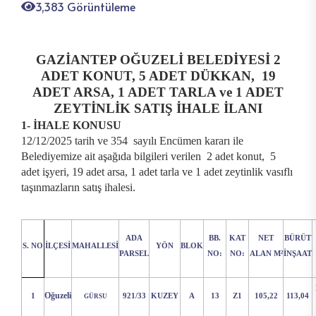
3,383 Görüntüleme
GAZİANTEP OĞUZELİ BELEDİYESİ 2
ADET KONUT, 5 ADET DÜKKAN, 19
ADET ARSA, 1 ADET TARLA ve 1 ADET
ZEYTİNLİK SATIŞ İHALE İLANI
1- İHALE KONUSU
12/12/2025 tarih ve 354 sayılı Encümen kararı ile
Belediyemize ait aşağıda bilgileri verilen 2 adet konut, 5
adet işyeri, 19 adet arsa, 1 adet tarla ve 1 adet zeytinlik vasıflı
taşınmazların satış ihalesi.
ADA
BB.
KAT
NET
BÜRÜT
S. NO
İLÇESİ
MAHALLESİ
YÖN
BLOK
PARSEL
NO:
NO:
ALAN M²
İNŞAAT
Oğuzeli
1
921/33
KUZEY
A
13
Z1
105,22
113,04
GÜRSU