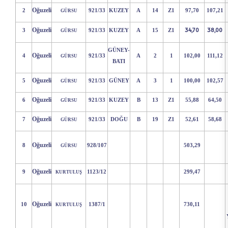
Oğuzeli
2
921/33
KUZEY
A
14
Z1
97,70
107,21
GÜRSU
34,70
38,00
Oğuzeli
3
921/33
KUZEY
A
15
Z1
GÜRSU
GÜNEY-
Oğuzeli
4
921/33
A
2
1
102,00
111,12
GÜRSU
BATI
Oğuzeli
5
921/33
GÜNEY
A
3
1
100,00
102,57
GÜRSU
Oğuzeli
6
921/33
KUZEY
B
13
Z1
55,88
64,50
GÜRSU
Oğuzeli
7
921/33
DOĞU
B
19
Z1
52,61
58,68
GÜRSU
Oğuzeli
8
928/107
503,29
GÜRSU
Oğuzeli
9
1123/12
299,47
KURTULUŞ
Oğuzeli
10
1387/1
730,11
KURTULUŞ