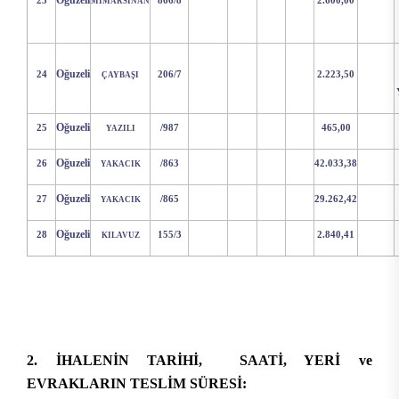
Oğuzeli
23
866/8
2.600,00
MİMARSİNAN
Oğuzeli
24
206/7
2.223,50
ÇAYBAŞI
Oğuzeli
25
/987
465,00
YAZILI
Oğuzeli
26
/863
42.033,38
YAKACIK
Oğuzeli
27
/865
29.262,42
YAKACIK
Oğuzeli
28
155/3
2.840,41
KILAVUZ
2. İHALENİN TARİHİ, SAATİ, YERİ ve
EVRAKLARIN TESLİM SÜRESİ: