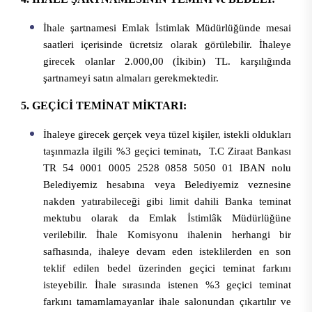
İhale şartnamesi Emlak İstimlak Müdürlüğünde mesai
saatleri içerisinde ücretsiz olarak görülebilir. İhaleye
girecek olanlar 2.000,00 (İkibin) TL. karşılığında
şartnameyi satın almaları gerekmektedir.
5. GEÇİCİ TEMİNAT MİKTARI:
İhaleye girecek gerçek veya tüzel kişiler, istekli oldukları
taşınmazla ilgili %3 geçici teminatı, T.C Ziraat Bankası
TR 54 0001 0005 2528 0858 5050 01 IBAN nolu
Belediyemiz hesabına veya Belediyemiz veznesine
nakden yatırabileceği gibi limit dahili Banka teminat
mektubu olarak da Emlak İstimlâk Müdürlüğüne
verilebilir. İhale Komisyonu ihalenin herhangi bir
safhasında, ihaleye devam eden isteklilerden en son
teklif edilen bedel üzerinden geçici teminat farkını
isteyebilir. İhale sırasında istenen %3 geçici teminat
farkını tamamlamayanlar ihale salonundan çıkartılır ve