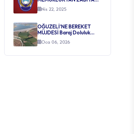
Nis 22, 2025
SINAVI AÇILACAK
KADROLARA İLİŞKİN
DUYURU
OĞUZELİ’NE BEREKET
MÜJDESİ Baraj Doluluk
Oranları Yüzleri Güldürüyor
Oca 06, 2026