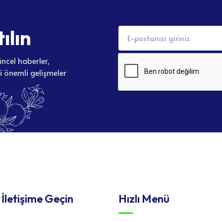
t
ı
l
ı
n
ncel haberler,
li önemli gelişmeler
 İletişime Geçin
Hızlı Menü
4 65 71
Hizmetler