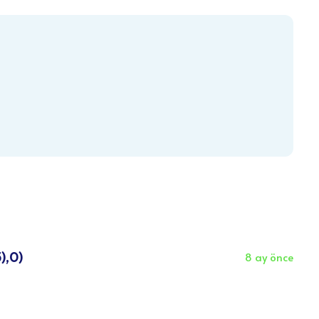
),0)
8 ay önce