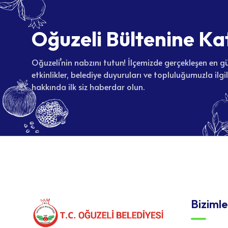
O
ğ
u
z
e
l
i
B
ü
l
t
e
n
i
n
e
K
a
Oğuzeli’nin nabzını tutun! İlçemizde gerçekleşen en gü
etkinlikler, belediye duyuruları ve topluluğumuzla ilgi
hakkında ilk siz haberdar olun.
Bizimle
(0342) 44