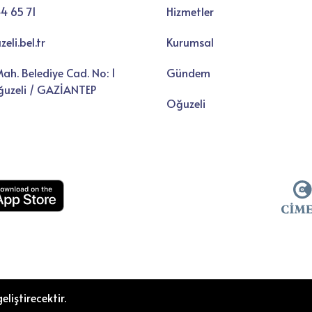
li.bel.tr
Kurumsal
ah. Belediye Cad. No: 1
Gündem
uzeli / GAZİANTEP
Oğuzeli
eliştirecektir.
i Belediyesi Bilgi İşlem izniyle TRCODEX tarafından ❤️ ile ta