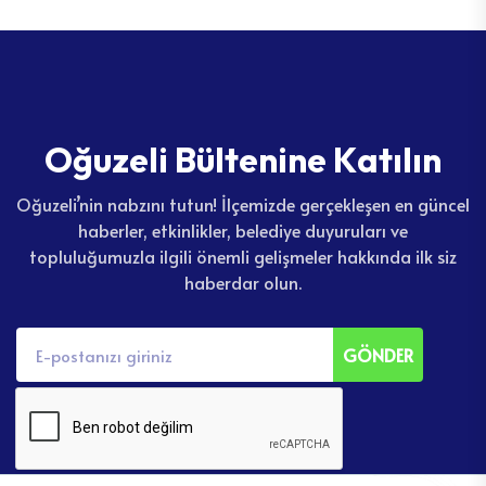
O
ğ
u
z
e
l
i
B
ü
l
t
e
n
i
n
e
K
a
t
ı
l
ı
n
Oğuzeli’nin nabzını tutun! İlçemizde gerçekleşen en güncel
haberler, etkinlikler, belediye duyuruları ve
topluluğumuzla ilgili önemli gelişmeler hakkında ilk siz
haberdar olun.
GÖNDER