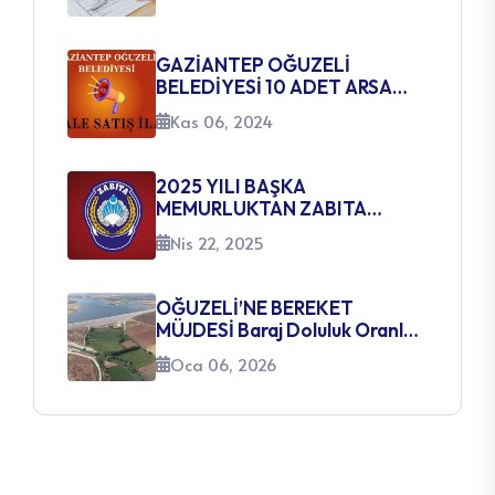
GAZİANTEP OĞUZELİ
BELEDİYESİ 10 ADET ARSA
SATIŞ İHALE İLANI
Kas 06, 2024
2025 YILI BAŞKA
MEMURLUKTAN ZABITA
MEMURLUĞUNA GEÇİŞ SINAVI
Nis 22, 2025
AÇILACAK KADROLARA
İLİŞKİN DUYURU
OĞUZELİ’NE BEREKET
MÜJDESİ Baraj Doluluk Oranları
Yüzleri Güldürüyor
Oca 06, 2026