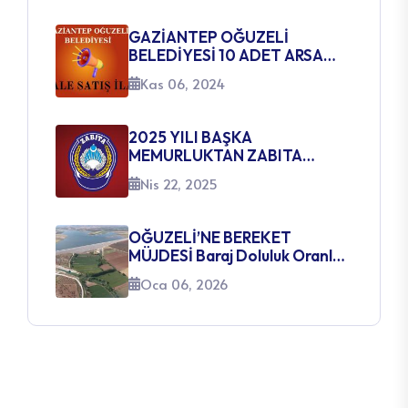
GAZİANTEP OĞUZELİ
BELEDİYESİ 10 ADET ARSA
SATIŞ İHALE İLANI
Kas 06, 2024
2025 YILI BAŞKA
MEMURLUKTAN ZABITA
MEMURLUĞUNA GEÇİŞ SINAVI
Nis 22, 2025
AÇILACAK KADROLARA
İLİŞKİN DUYURU
OĞUZELİ’NE BEREKET
MÜJDESİ Baraj Doluluk Oranları
Yüzleri Güldürüyor
Oca 06, 2026