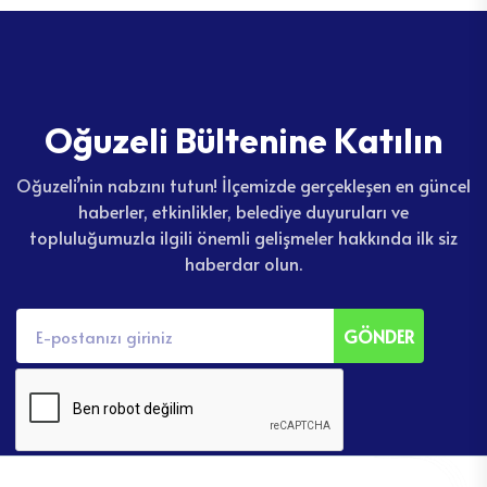
O
ğ
u
z
e
l
i
B
ü
l
t
e
n
i
n
e
K
a
t
ı
l
ı
n
Oğuzeli’nin nabzını tutun! İlçemizde gerçekleşen en güncel
haberler, etkinlikler, belediye duyuruları ve
topluluğumuzla ilgili önemli gelişmeler hakkında ilk siz
haberdar olun.
GÖNDER