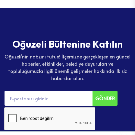
O
ğ
u
z
e
l
i
B
ü
l
t
e
n
i
n
e
K
a
t
ı
l
ı
n
Oğuzeli’nin nabzını tutun! İlçemizde gerçekleşen en güncel
haberler, etkinlikler, belediye duyuruları ve
topluluğumuzla ilgili önemli gelişmeler hakkında ilk siz
haberdar olun.
GÖNDER