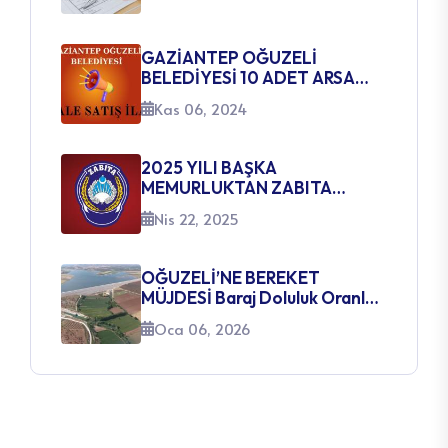
GAZİANTEP OĞUZELİ
BELEDİYESİ 10 ADET ARSA
SATIŞ İHALE İLANI
Kas 06, 2024
2025 YILI BAŞKA
MEMURLUKTAN ZABITA
MEMURLUĞUNA GEÇİŞ SINAVI
Nis 22, 2025
AÇILACAK KADROLARA
İLİŞKİN DUYURU
OĞUZELİ’NE BEREKET
MÜJDESİ Baraj Doluluk Oranları
Yüzleri Güldürüyor
Oca 06, 2026