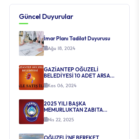
Güncel Duyurular
İmar Planı Tadilat Duyurusu
Ağu 18, 2024
GAZİANTEP OĞUZELİ
BELEDİYESİ 10 ADET ARSA
SATIŞ İHALE İLANI
Kas 06, 2024
2025 YILI BAŞKA
MEMURLUKTAN ZABITA
MEMURLUĞUNA GEÇİŞ SINAVI
Nis 22, 2025
AÇILACAK KADROLARA
İLİŞKİN DUYURU
OĞUZELİ’NE BEREKET