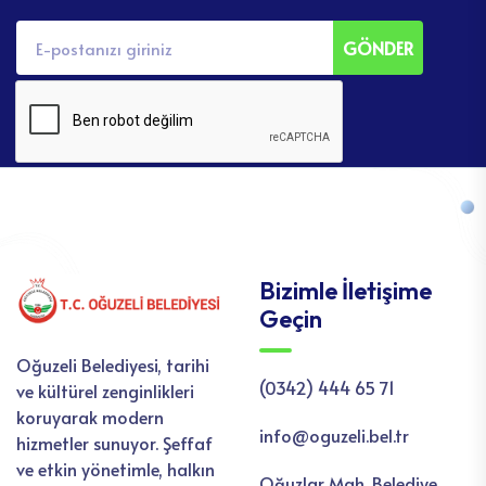
GÖNDER
Bizimle İletişime
Geçin
Oğuzeli Belediyesi, tarihi
(0342) 444 65 71
ve kültürel zenginlikleri
koruyarak modern
info@oguzeli.bel.tr
hizmetler sunuyor. Şeffaf
ve etkin yönetimle, halkın
Oğuzlar Mah. Belediye