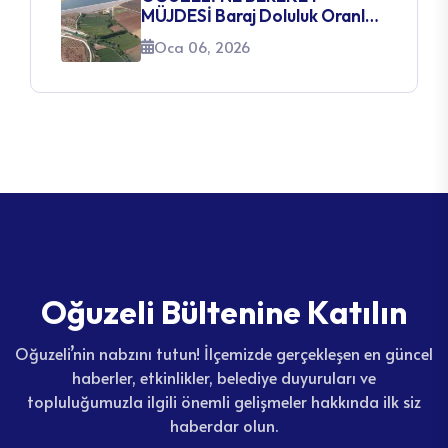
MÜJDESİ Baraj Doluluk Oranları
Yüzleri Güldürüyor
Oca 06, 2026
O
ğ
u
z
e
l
i
B
ü
l
t
e
n
i
n
e
K
a
t
ı
l
ı
n
Oğuzeli’nin nabzını tutun! İlçemizde gerçekleşen en güncel
haberler, etkinlikler, belediye duyuruları ve
topluluğumuzla ilgili önemli gelişmeler hakkında ilk siz
haberdar olun.