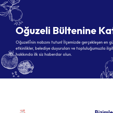
O
ğ
u
z
e
l
i
B
ü
l
t
e
n
i
n
e
K
a
Oğuzeli’nin nabzını tutun! İlçemizde gerçekleşen en gü
etkinlikler, belediye duyuruları ve topluluğumuzla ilgi
hakkında ilk siz haberdar olun.
Bizimle