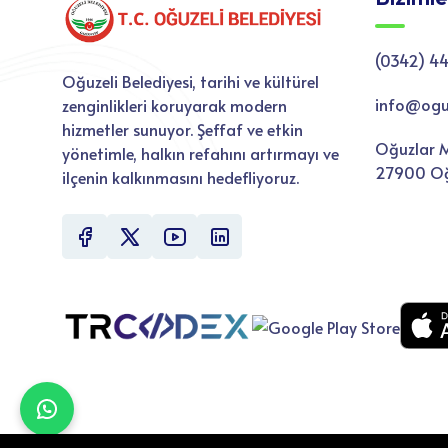
(0342) 44
Oğuzeli Belediyesi, tarihi ve kültürel
info@oguze
zenginlikleri koruyarak modern
hizmetler sunuyor. Şeffaf ve etkin
Oğuzlar M
yönetimle, halkın refahını artırmayı ve
27900 Oğ
ilçenin kalkınmasını hedefliyoruz.