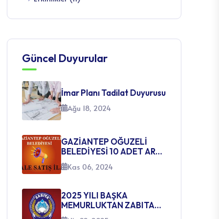
Güncel Duyurular
İmar Planı Tadilat Duyurusu
Ağu 18, 2024
GAZİANTEP OĞUZELİ
BELEDİYESİ 10 ADET ARSA
SATIŞ İHALE İLANI
Kas 06, 2024
2025 YILI BAŞKA
MEMURLUKTAN ZABITA
MEMURLUĞUNA GEÇİŞ