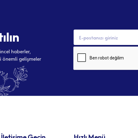
t
ı
l
ı
n
ncel haberler,
li önemli gelişmeler
 İletişime Geçin
Hızlı Menü