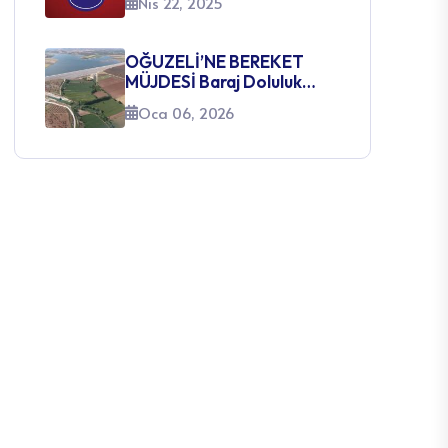
Nis 22, 2025
SINAVI AÇILACAK
KADROLARA İLİŞKİN
DUYURU
OĞUZELİ’NE BEREKET
MÜJDESİ Baraj Doluluk
Oranları Yüzleri Güldürüyor
Oca 06, 2026