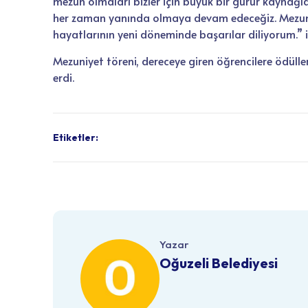
mezun olmaları bizler için büyük bir gurur kaynağıdı
her zaman yanında olmaya devam edeceğiz. Mezun o
hayatlarının yeni döneminde başarılar diliyorum.” if
Mezuniyet töreni, dereceye giren öğrencilere ödüller
erdi.
Etiketler:
Yazar
Oğuzeli Belediyesi