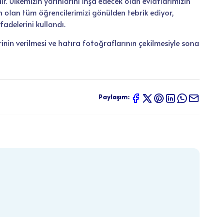
r. Ülkemizin yarınlarını inşa edecek olan evlatlarımızın
lan tüm öğrencilerimizi gönülden tebrik ediyor,
adelerini kullandı.
inin verilmesi ve hatıra fotoğraflarının çekilmesiyle sona
Paylaşım: