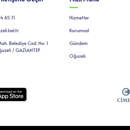
4 65 71
Hizmetler
li.bel.tr
Kurumsal
ah. Belediye Cad. No: 1
Gündem
uzeli / GAZİANTEP
Oğuzeli