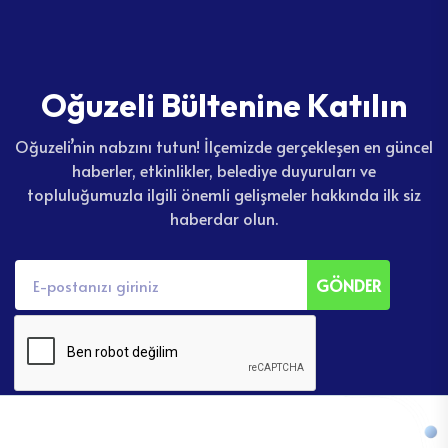
O
ğ
u
z
e
l
i
B
ü
l
t
e
n
i
n
e
K
a
t
ı
l
ı
n
Oğuzeli’nin nabzını tutun! İlçemizde gerçekleşen en güncel
haberler, etkinlikler, belediye duyuruları ve
topluluğumuzla ilgili önemli gelişmeler hakkında ilk siz
haberdar olun.
GÖNDER