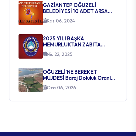
GAZİANTEP OĞUZELİ
BELEDİYESİ 10 ADET ARSA
SATIŞ İHALE İLANI
Kas 06, 2024
2025 YILI BAŞKA
MEMURLUKTAN ZABITA
MEMURLUĞUNA GEÇİŞ SINAVI
Nis 22, 2025
AÇILACAK KADROLARA
İLİŞKİN DUYURU
OĞUZELİ’NE BEREKET
MÜJDESİ Baraj Doluluk Oranları
Yüzleri Güldürüyor
Oca 06, 2026