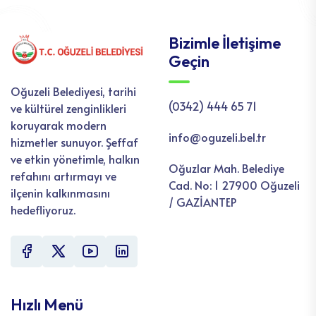
Bizimle İletişime
Geçin
Oğuzeli Belediyesi, tarihi
(0342) 444 65 71
ve kültürel zenginlikleri
koruyarak modern
info@oguzeli.bel.tr
hizmetler sunuyor. Şeffaf
ve etkin yönetimle, halkın
Oğuzlar Mah. Belediye
refahını artırmayı ve
Cad. No: 1 27900 Oğuzeli
ilçenin kalkınmasını
/ GAZİANTEP
hedefliyoruz.
Hızlı Menü