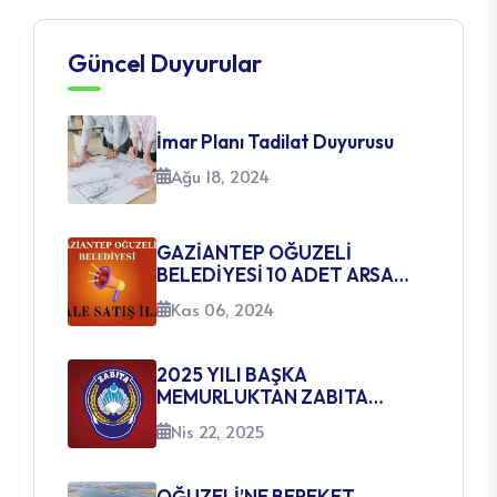
Güncel Duyurular
İmar Planı Tadilat Duyurusu
Ağu 18, 2024
GAZİANTEP OĞUZELİ
BELEDİYESİ 10 ADET ARSA
SATIŞ İHALE İLANI
Kas 06, 2024
2025 YILI BAŞKA
MEMURLUKTAN ZABITA
MEMURLUĞUNA GEÇİŞ SINAVI
Nis 22, 2025
AÇILACAK KADROLARA
İLİŞKİN DUYURU
OĞUZELİ’NE BEREKET