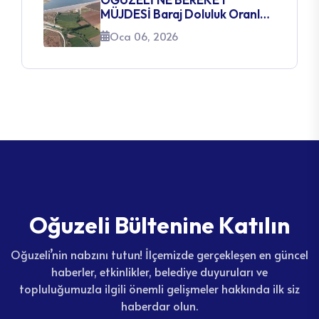
MÜJDESİ Baraj Doluluk Oranları
Yüzleri Güldürüyor
Oca 06, 2026
O
ğ
u
z
e
l
i
B
ü
l
t
e
n
i
n
e
K
a
t
ı
l
ı
n
Oğuzeli’nin nabzını tutun! İlçemizde gerçekleşen en güncel
haberler, etkinlikler, belediye duyuruları ve
topluluğumuzla ilgili önemli gelişmeler hakkında ilk siz
haberdar olun.