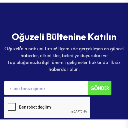
O
ğ
u
z
e
l
i
B
ü
l
t
e
n
i
n
e
K
a
t
ı
l
ı
n
Oğuzeli’nin nabzını tutun! İlçemizde gerçekleşen en güncel
haberler, etkinlikler, belediye duyuruları ve
topluluğumuzla ilgili önemli gelişmeler hakkında ilk siz
haberdar olun.
GÖNDER