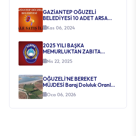
GAZİANTEP OĞUZELİ
BELEDİYESİ 10 ADET ARSA
SATIŞ İHALE İLANI
Kas 06, 2024
2025 YILI BAŞKA
MEMURLUKTAN ZABITA
MEMURLUĞUNA GEÇİŞ SINAVI
Nis 22, 2025
AÇILACAK KADROLARA
İLİŞKİN DUYURU
OĞUZELİ’NE BEREKET
MÜJDESİ Baraj Doluluk Oranları
Yüzleri Güldürüyor
Oca 06, 2026