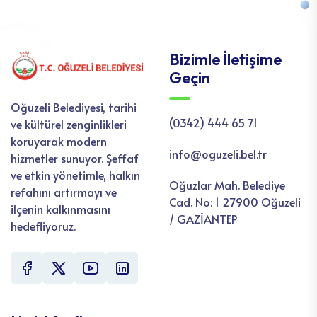
Bizimle İletişime
Geçin
Oğuzeli Belediyesi, tarihi
(0342) 444 65 71
ve kültürel zenginlikleri
koruyarak modern
info@oguzeli.bel.tr
hizmetler sunuyor. Şeffaf
ve etkin yönetimle, halkın
Oğuzlar Mah. Belediye
refahını artırmayı ve
Cad. No: 1 27900 Oğuzeli
ilçenin kalkınmasını
/ GAZİANTEP
hedefliyoruz.