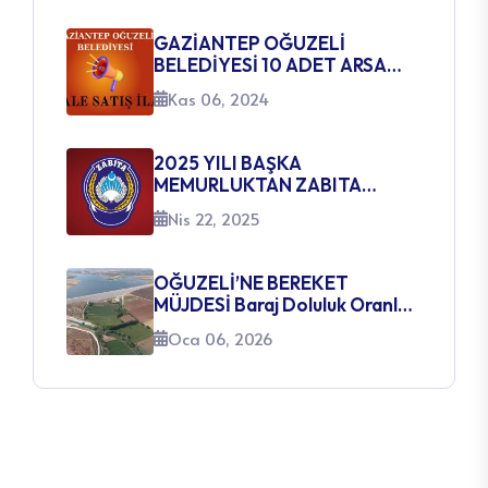
GAZİANTEP OĞUZELİ
BELEDİYESİ 10 ADET ARSA
SATIŞ İHALE İLANI
Kas 06, 2024
2025 YILI BAŞKA
MEMURLUKTAN ZABITA
MEMURLUĞUNA GEÇİŞ SINAVI
Nis 22, 2025
AÇILACAK KADROLARA
İLİŞKİN DUYURU
OĞUZELİ’NE BEREKET
MÜJDESİ Baraj Doluluk Oranları
Yüzleri Güldürüyor
Oca 06, 2026