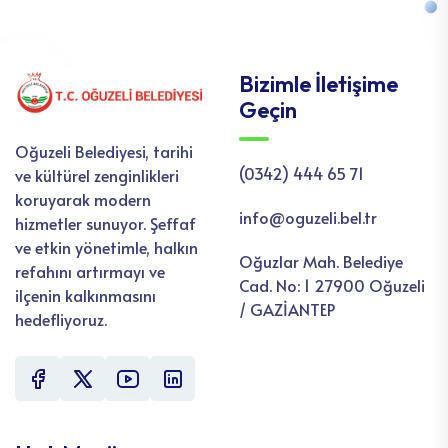
Bizimle İletişime
Geçin
Oğuzeli Belediyesi, tarihi
(0342) 444 65 71
ve kültürel zenginlikleri
koruyarak modern
info@oguzeli.bel.tr
hizmetler sunuyor. Şeffaf
ve etkin yönetimle, halkın
Oğuzlar Mah. Belediye
refahını artırmayı ve
Cad. No: 1 27900 Oğuzeli
ilçenin kalkınmasını
/ GAZİANTEP
hedefliyoruz.