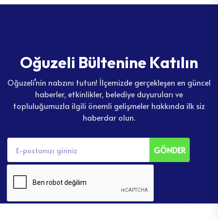
O
ğ
u
z
e
l
i
B
ü
l
t
e
n
i
n
e
K
a
t
ı
l
ı
n
Oğuzeli’nin nabzını tutun! İlçemizde gerçekleşen en güncel
haberler, etkinlikler, belediye duyuruları ve
topluluğumuzla ilgili önemli gelişmeler hakkında ilk siz
haberdar olun.
GÖNDER